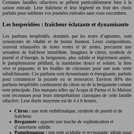
Certaines familles olfactives se prêtent particulièrement bien à la
saison estivale. Leur fraîcheur et leur légèreté en font des choix
parfaits pour sublimer vos journées estivales sans vous encombrer.
Les hesperidées : fraîcheur éclatante et dynamisante
Les parfums hespéridés, dominés par les notes d’agrumes, sont
synonymes de vitalité et de bonne humeur. Leurs compositions,
souvent rehaussées de notes vertes et de zestes, procurent une
sensation de fraîcheur immédiate. Imaginez le citron, symbole de
pureté et d’énergie, la bergamote, plus subtile et légèrement amère,
le pamplemousse pétillant, la mandarine douce et solaire, la lime
vive et piquante, et les feuilles de citronnier pour une note verte
rafraîchissante. Ces parfums sont dynamisants et énergisants, parfaits
pour commencer la journée ou se ressourcer. Environ 80% des
parfums hespéridés contiennent du citron ou de la bergamote comme
note principale. Des marques telles qu’Acqua di Parma et Jo Malone
sont reconnues pour leurs interprétations classiques de cette famille
olfactive. Leur durée moyenne est de 4 à 6 heures.
Citron :
une note emblématique, symbole de pureté et de
fraîcheur.
Bergamote :
apporte une touche de sophistication et
d’amertume subtile.
Pamplemousse :
une note acidulée et revigorante, idéale pour