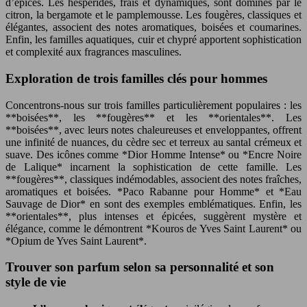
d’épices. Les hespéridés, frais et dynamiques, sont dominés par le
citron, la bergamote et le pamplemousse. Les fougères, classiques et
élégantes, associent des notes aromatiques, boisées et coumarines.
Enfin, les familles aquatiques, cuir et chypré apportent sophistication
et complexité aux fragrances masculines.
Exploration de trois familles clés pour hommes
Concentrons-nous sur trois familles particulièrement populaires : les
**boisées**, les **fougères** et les **orientales**. Les
**boisées**, avec leurs notes chaleureuses et enveloppantes, offrent
une infinité de nuances, du cèdre sec et terreux au santal crémeux et
suave. Des icônes comme *Dior Homme Intense* ou *Encre Noire
de Lalique* incarnent la sophistication de cette famille. Les
**fougères**, classiques indémodables, associent des notes fraîches,
aromatiques et boisées. *Paco Rabanne pour Homme* et *Eau
Sauvage de Dior* en sont des exemples emblématiques. Enfin, les
**orientales**, plus intenses et épicées, suggèrent mystère et
élégance, comme le démontrent *Kouros de Yves Saint Laurent* ou
*Opium de Yves Saint Laurent*.
Trouver son parfum selon sa personnalité et son
style de vie