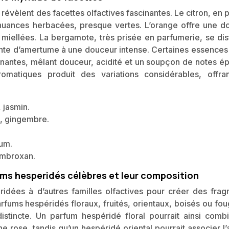
 révèlent des facettes olfactives fascinantes. Le citron, en 
s nuances herbacées, presque vertes. L’orange offre une d
e miellées. La bergamote, très prisée en parfumerie, se dis
inte d’amertume à une douceur intense. Certaines essences 
nantes, mêlant douceur, acidité et un soupçon de notes ép
romatiques produit des variations considérables, offra
, jasmin.
, gingembre.
num.
ambroxan.
ums hesperidés célèbres et leur composition
idées à d’autres familles olfactives pour créer des frag
rfums hespéridés floraux, fruités, orientaux, boisés ou fo
istincte. Un parfum hespéridé floral pourrait ainsi combi
 rose, tandis qu’un hespéridé oriental pourrait associer l’