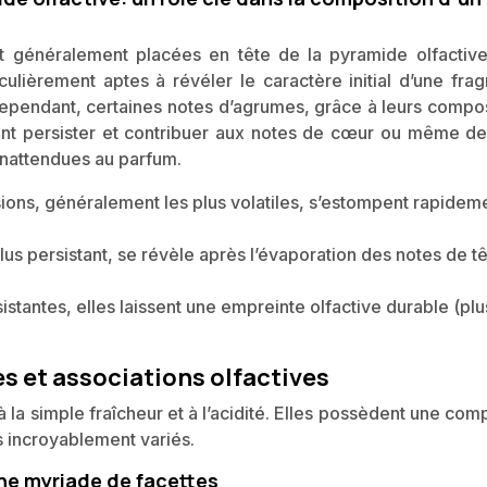
t généralement placées en tête de la pyramide olfactive
iculièrement aptes à révéler le caractère initial d’une fra
. Cependant, certaines notes d’agrumes, grâce à leurs compo
t persister et contribuer aux notes de cœur ou même de
inattendues au parfum.
ons, généralement les plus volatiles, s’estompent rapidem
us persistant, se révèle après l’évaporation des notes de tê
istantes, elles laissent une empreinte olfactive durable (plu
es et associations olfactives
la simple fraîcheur et à l’acidité. Elles possèdent une com
s incroyablement variés.
ne myriade de facettes