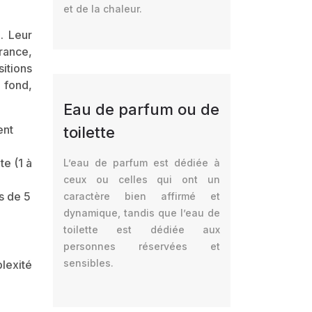
et de la chaleur.
. Leur
grance,
sitions
 fond,
Eau de parfum ou de
ent
toilette
te (1 à
L’eau de parfum est dédiée à
ceux ou celles qui ont un
s de 5
caractère bien affirmé et
dynamique, tandis que l’eau de
toilette est dédiée aux
personnes réservées et
sensibles.
plexité