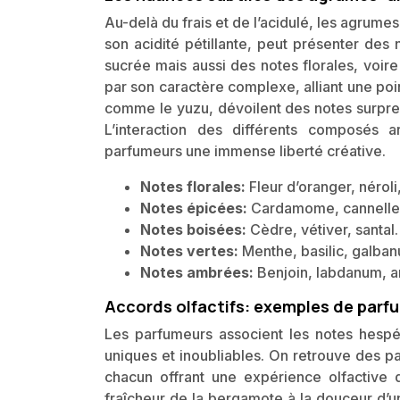
Au-delà du frais et de l’acidulé, les agrumes
son acidité pétillante, peut présenter de
sucrée mais aussi des notes florales, voir
par son caractère complexe, alliant une po
comme le yuzu, dévoilent des notes surpre
L’interaction des différents composés a
parfumeurs une immense liberté créative.
Notes florales:
Fleur d’oranger, néroli
Notes épicées:
Cardamome, cannelle
Notes boisées:
Cèdre, vétiver, santal.
Notes vertes:
Menthe, basilic, galba
Notes ambrées:
Benjoin, labdanum, 
Accords olfactifs: exemples de parf
Les parfumeurs associent les notes hespér
uniques et inoubliables. On retrouve des pa
chacun offrant une expérience olfactive d
fraîcheur de la bergamote à la douceur d’une