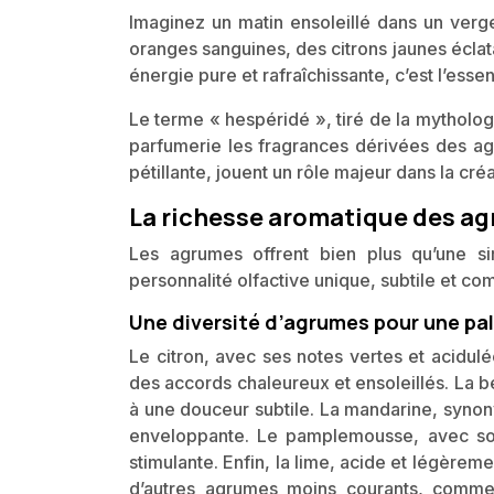
Imaginez un matin ensoleillé dans un verger 
oranges sanguines, des citrons jaunes éclata
énergie pure et rafraîchissante, c’est l’es
Le terme « hespéridé », tiré de la mytholo
parfumerie les fragrances dérivées des agr
pétillante, jouent un rôle majeur dans la cré
La richesse aromatique des ag
Les agrumes offrent bien plus qu’une s
personnalité olfactive unique, subtile et co
Une diversité d’agrumes pour une pal
Le citron, avec ses notes vertes et acidul
des accords chaleureux et ensoleillés. La
à une douceur subtile. La mandarine, syno
enveloppante. Le pamplemousse, avec son 
stimulante. Enfin, la lime, acide et légèrem
d’autres agrumes moins courants, comme 