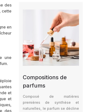
nse des
, cette
gne en
îcheur
de une
rfum.
Compositions de
éploie
parfums
uantes
nde et
Composé de matières
que et
premières de synthèse et
siques,
naturelles, le parfum se décline
te des