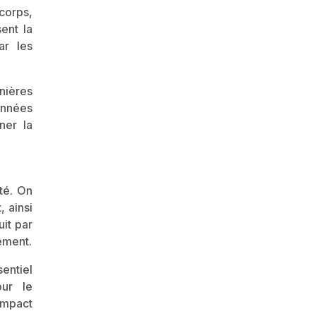
corps,
ent la
ar les
nières
onnées
ner la
ité. On
 ainsi
uit par
nement.
entiel
ur le
impact