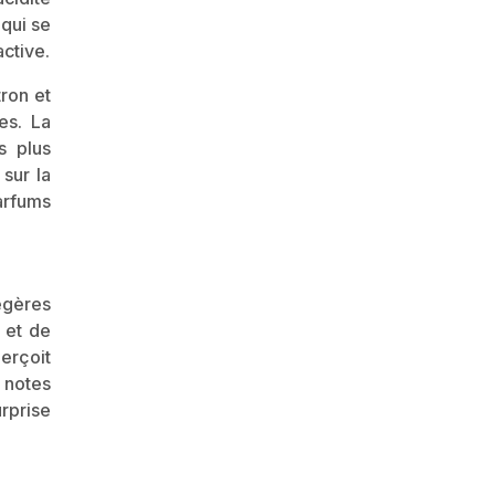
 qui se
ctive.
ron et
es. La
s plus
sur la
arfums
légères
 et de
erçoit
 notes
rprise