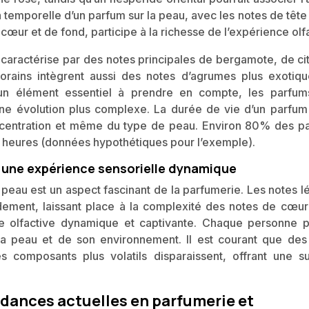
on temporelle d’un parfum sur la peau, avec les notes de tête
œur et de fond, participe à la richesse de l’expérience olfa
aractérise par des notes principales de bergamote, de cit
ains intègrent aussi des notes d’agrumes plus exotiqu
t un élément essentiel à prendre en compte, les parfum
ne évolution plus complexe. La durée de vie d’un parfum 
ncentration et même du type de peau. Environ 80% des p
 heures (données hypothétiques pour l’exemple).
: une expérience sensorielle dynamique
 peau est un aspect fascinant de la parfumerie. Les notes 
dement, laissant place à la complexité des notes de cœur
ce olfactive dynamique et captivante. Chaque personne p
 sa peau et de son environnement. Il est courant que des
 composants plus volatils disparaissent, offrant une su
ndances actuelles en parfumerie et