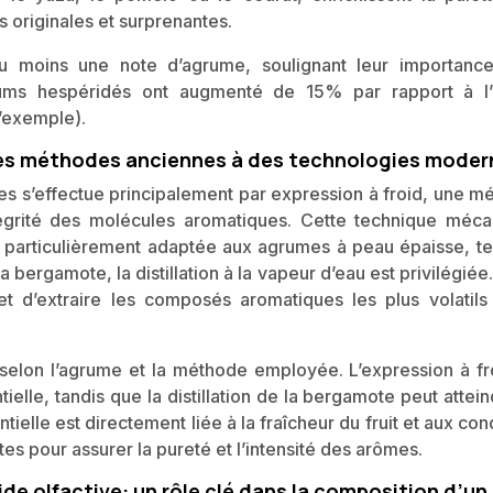
 originales et surprenantes.
 moins une note d’agrume, soulignant leur importanc
rfums hespéridés ont augmenté de 15% par rapport à l
’exemple).
 des méthodes anciennes à des technologies moder
mes s’effectue principalement par expression à froid, une 
égrité des molécules aromatiques. Cette technique méca
est particulièrement adaptée aux agrumes à peau épaisse, te
a bergamote, la distillation à la vapeur d’eau est privilégiée
 d’extraire les composés aromatiques les plus volatils
.
selon l’agrume et la méthode employée. L’expression à fr
tielle, tandis que la distillation de la bergamote peut attei
ielle est directement liée à la fraîcheur du fruit et aux con
tes pour assurer la pureté et l’intensité des arômes.
de olfactive: un rôle clé dans la composition d’un