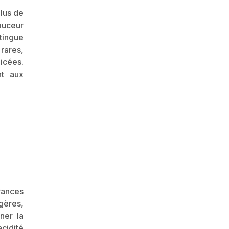
plus de
ouceur
tingue
rares,
icées.
nt aux
rances
ugères,
ner la
acidité