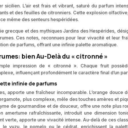
sicilien. L’air est frais et vibrant, saturé du parfum inte
nts et des feuilles de citronniers. Cette explosion olfactive
sence même des senteurs hespéridées.
gie grecque et des mythiques Jardins des Hespérides, dési
umes. Ces notes, reconnues pour leur vivacité et leur fra
ation de parfums, offrant une infinie palette aromatique.
rumes: bien Au-Delà du « citronné »
imple impression de « citronné ». Chaque fruit possè
mplexe, influençant profondément le caractère final d’un pa
ette infinie de parfums
ées, apporte une fraîcheur incomparable. L’orange douce d
 bergamote, plus complexe, mêle des touches amères et piq
nyme de gourmandise et de douceur, offre une note plus ro
amertume rafraîchissante, introduit une dimension toni
ent verte, apporte une vivacité intense. Au-delà de ces clas
le yuzu, le pomelo ou le cédrat, enrichissent la palet