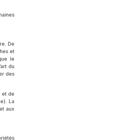
maines
re. De
hes et
que le
art du
er des
 et de
e). La
et aux
riétés