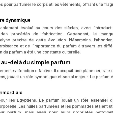
s pour parfumer le corps et les vêtements, offrant une fra
aire dynamique
ablement évolué au cours des siècles, avec l’introduct
on des procédés de fabrication. Cependant, le man
’analyse précise de cette évolution. Néanmoins, l’abonda
sistance et de l’importance du parfum à travers les diffé
ion du parfum a été une constante culturelle.
n au-delà du simple parfum
ment sa fonction olfactive. Il occupait une place centrale 
ens, jouant un rôle symbolique et social majeur. Le parfum é
rimordiale
pour les Égyptiens. Le parfum jouait un rôle essentiel d
corporelle. Les huiles parfumées et les pommades étaient ut
ur parfum, mais aussi pour leurs propriétés nettoyan