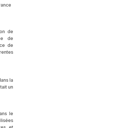
grance
ion de
que de
nce de
rentes
dans la
tait un
ans le
ilisées
tes et