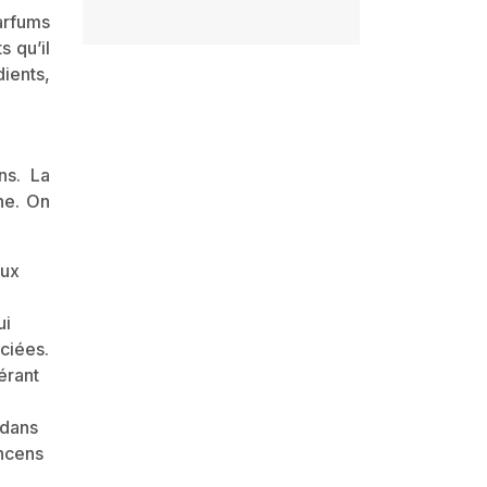
arfums
s qu’il
ients,
ns. La
ne. On
eux
ui
ciées.
érant
 dans
encens