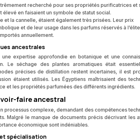
xtrêmement recherché pour ses propriétés purificatrices et 
 élevé en faisaient un symbole de statut social.
le et la cannelle, étaient également très prisées. Leur prix
bolique et de leur usage dans les parfums réservés à l’élite
t importés annuellement.
ques ancestrales
it une expertise approfondie en botanique et une connai
on. Le séchage des plantes aromatiques était essentie
des précises de distillation restent incertaines, il est pr
ion étaient utilisés. Les Égyptiens maîtrisaient des tech
ce et les propriétés parfumées des différents ingrédients.
voir-faire ancestral
it un processus complexe, demandant des compétences tech
ts. Malgré le manque de documents précis décrivant les at
portance économique sont indéniables.
et spécialisation