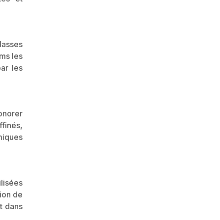
lasses
ums les
ar les
honorer
finés,
miques
ilisées
tion de
nt dans