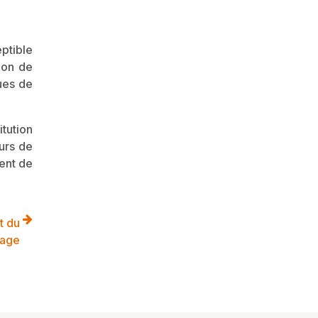
eptible
tion de
ques de
tution
urs de
ent de
t du
tage