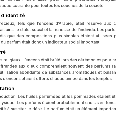
pratique courante pour toutes les couches de la société.
 d’identité
récieux, tels que l’encens d’Arabie, était réservé aux c
it ainsi le statut social et la richesse de l’individu. Les parf
andis que des compositions plus simples étaient utilisées p
n du parfum était donc un indicateur social important.
cré
els religieux. L’encens était brûlé lors des cérémonies pour 
s offrandes aux dieux comprenaient souvent des parfums raf
l’utilisation abondante de substances aromatiques et balsa
s d’encens étaient offerts chaque année dans les temples.
ntation
séduction. Les huiles parfumées et les pommades étaient ut
it physique. Les parfums étaient probablement choisis en fonc
ité à susciter le désir. Le parfum était un élément importa