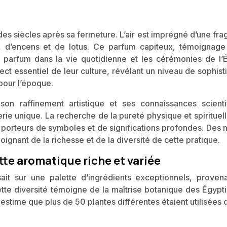
es siècles après sa fermeture. L’air est imprégné d’une fra
, d’encens et de lotus. Ce parfum capiteux, témoignage
du parfum dans la vie quotidienne et les cérémonies de l’
pect essentiel de leur culture, révélant un niveau de sophist
pour l’époque.
 son raffinement artistique et ses connaissances scienti
ie unique. La recherche de la pureté physique et spirituell
 porteurs de symboles et de significations profondes. Des m
oignant de la richesse et de la diversité de cette pratique.
tte aromatique riche et variée
it sur une palette d’ingrédients exceptionnels, proven
ette diversité témoigne de la maîtrise botanique des Égypt
time que plus de 50 plantes différentes étaient utilisées 