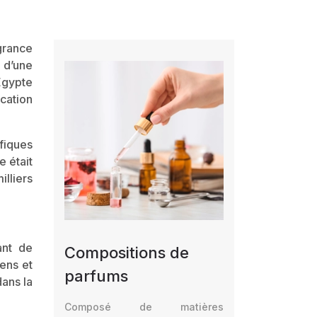
grance
 d’une
Égypte
ication
fiques
e était
illiers
ant de
Compositions de
iens et
parfums
dans la
Composé de matières