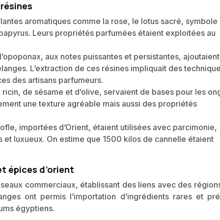
 résines
 plantes aromatiques comme la rose, le lotus sacré, symbole
e papyrus. Leurs propriétés parfumées étaient exploitées au
l’opoponax, aux notes puissantes et persistantes, ajoutaient
anges. L’extraction de ces résines impliquait des techniqu
ces des artisans parfumeurs.
 ricin, de sésame et d’olive, servaient de bases pour les on
ulement une texture agréable mais aussi des propriétés
ofle, importées d’Orient, étaient utilisées avec parcimonie,
s et luxueux. On estime que 1500 kilos de cannelle étaient
t épices d’orient
réseaux commerciaux, établissant des liens avec des régions
anges ont permis l’importation d’ingrédients rares et pré
fums égyptiens.