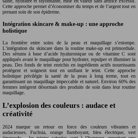
saine, hydratée et rayonnante, mise en valeur sans artifice excessif.
Cette approche permet d’économiser du temps et de l’argent tout en
prenant soin de son épiderme.
Intégration skincare & make-up : une approche
holistique
La frontière entre soins de la peau et maquillage s’estompe.
L’intégration du skincare dans la routine make-up est primordiale.
Des sérums à base d’acide hyaluronique ou de vitamine C sont
appliqués avant le maquillage pour hydrater, repulper et illuminer la
peau. Des fonds de teint enrichis en ingrédients actifs nourrissants
protègent et soignent tout en unifiant le teint. Cette approche
holistique privilégie la santé de la peau à long terme, tout en
garantissant un maquillage impeccable et naturel. Environ 60% des
femmes intègrent désormais des produits de soin dans leur routine
maquillage.
L’explosion des couleurs : audace et
créativité
2024 marque un retour en force des couleurs vibrantes et
audacieuses. Fuchsia, orange flamboyant, bleu électrique, vert
émeraude… les teintes saturées sont à l’honneur, apportant une